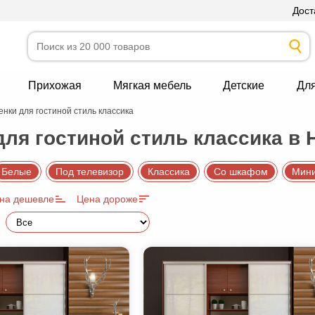
Дост
Прихожая
Мягкая мебель
Детские
Дл
енки для гостиной стиль классика
для гостиной стиль классика в 
Белые
Под телевизор
Классика
Со шкафом
Мин
на дешевле
Цена дороже