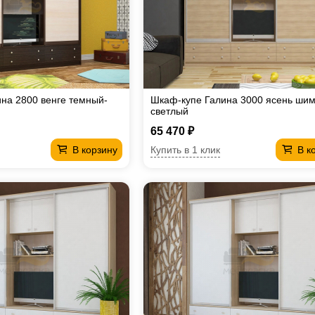
на 2800 венге темный-
Шкаф-купе Галина 3000 ясень ши
светлый
65 470 ₽
Купить в 1 клик
В корзину
В к