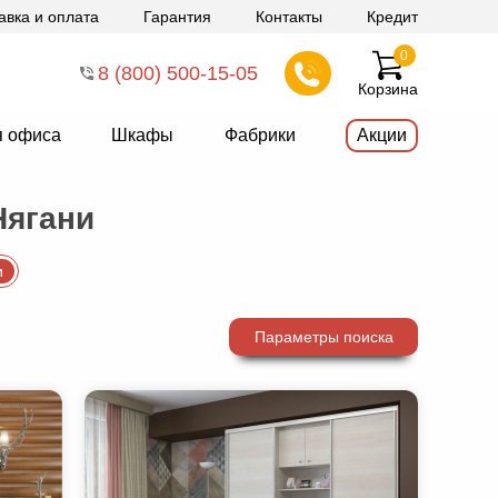
авка и оплата
Гарантия
Контакты
Кредит
0
8 (800) 500-15-05
Корзина
я офиса
Шкафы
Фабрики
Акции
Нягани
и
Параметры поиска