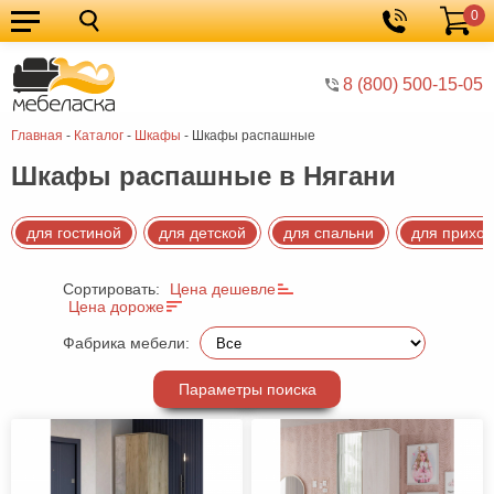
0
Кухонные
Корзина
гарнитуры
Мебель
8 (800) 500-15-05
для
Мебель
Главная
-
Каталог
-
Шкафы
-
Шкафы распашные
кухни
для
Кровати
Шкафы распашные в Нягани
спальни
Шкафы
Диваны
для гостиной
для детской
для спальни
для прихо
Мягкая
Сортировать:
Цена дешевле
мебель
Детская
Цена дороже
мебель
Мебель
Фабрика мебели:
в
Мебель
Параметры поиска
гостиную
для
Столы
прихожей
Комоды