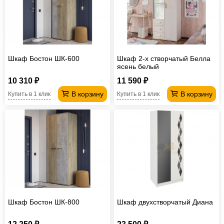
Офисная
мебель
Столы
под
Мебель
компьютер
для
Мебель
Шкаф Бостон ШК-600
Шкаф 2-х створчатый Белла
ясень белый
ванной
трансформер
Матрасы
10 310 ₽
11 590 ₽
Кресла-
В корзину
В корзину
Купить в 1 клик
Купить в 1 клик
мешки
Мебель
из
Садовая
ротанга
мебель
Косметологическое
оборудование
Шкаф Бостон ШК-800
Шкаф двухстворчатый Диана