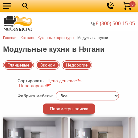
0
Кухонные
Корзина
гарнитуры
Мебель
8 (800) 500-15-05
для
Мебель
Главная
-
Каталог
-
Кухонные гарнитуры
-
Модульные кухни
кухни
для
Кровати
Модульные кухни в Нягани
спальни
Шкафы
Диваны
Глянцевые
Эконом
Недорогие
Мягкая
Сортировать:
Цена дешевле
мебель
Детская
Цена дороже
мебель
Мебель
Фабрика мебели:
в
Мебель
Параметры поиска
гостиную
для
Столы
прихожей
Комоды