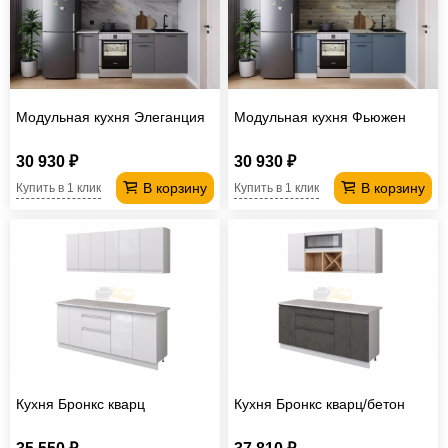
Офисная
мебель
Столы
под
Мебель
компьютер
для
Мебель
Модульная кухня Элеганция
Модульная кухня Фьюжен
ванной
трансформер
Матрасы
30 930 ₽
30 930 ₽
Кресла-
В корзину
В корзину
Купить в 1 клик
Купить в 1 клик
мешки
Мебель
из
Садовая
ротанга
мебель
Косметологическое
оборудование
Кухня Бронкс кварц
Кухня Бронкс кварц/бетон