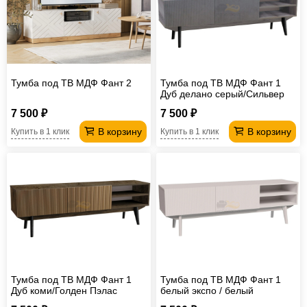
Офисная
мебель
Столы
под
Мебель
компьютер
для
Мебель
Тумба под ТВ МДФ Фант 2
Тумба под ТВ МДФ Фант 1
Дуб делано серый/Сильвер
ванной
трансформер
Матрасы
Пэлас
7 500 ₽
7 500 ₽
Кресла-
В корзину
В корзину
Купить в 1 клик
Купить в 1 клик
мешки
Мебель
из
Садовая
ротанга
мебель
Косметологическое
оборудование
Тумба под ТВ МДФ Фант 1
Тумба под ТВ МДФ Фант 1
Дуб коми/Голден Пэлас
белый экспо / белый