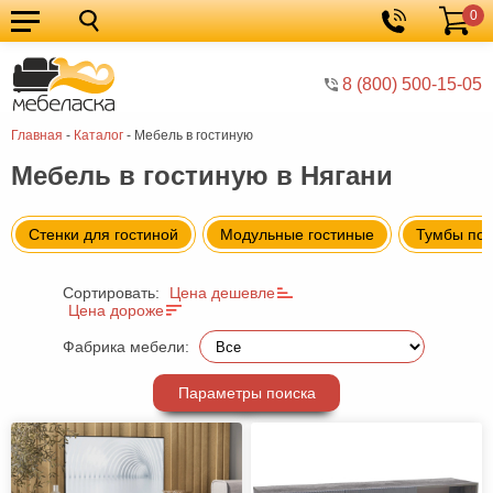
0
Кухонные
Корзина
гарнитуры
Мебель
8 (800) 500-15-05
для
Мебель
Главная
-
Каталог
-
Мебель в гостиную
кухни
для
Кровати
Мебель в гостиную в Нягани
спальни
Шкафы
Диваны
Стенки для гостиной
Модульные гостиные
Тумбы под
Мягкая
Сортировать:
Цена дешевле
мебель
Детская
Цена дороже
мебель
Мебель
Фабрика мебели:
в
Мебель
Параметры поиска
гостиную
для
Столы
прихожей
Комоды