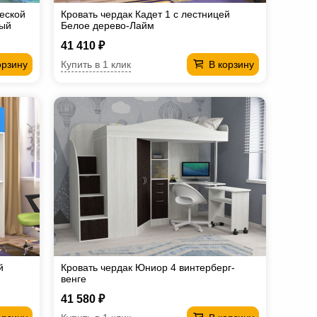
ческой
Кровать чердак Кадет 1 с лестницей
вый
Белое дерево-Лайм
41 410 ₽
Купить в 1 клик
орзину
В корзину
й
Кровать чердак Юниор 4 винтерберг-
венге
41 580 ₽