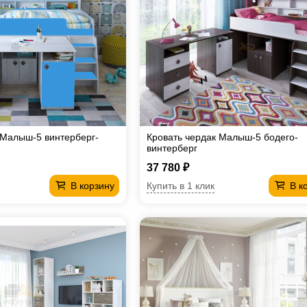
 Малыш-5 винтерберг-
Кровать чердак Малыш-5 бодего-
винтерберг
37 780 ₽
Купить в 1 клик
В корзину
В к