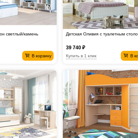
тон светлый/камень
Детская Оливия с туалетным стол
39 740 ₽
Купить в 1 клик
В корзину
В к