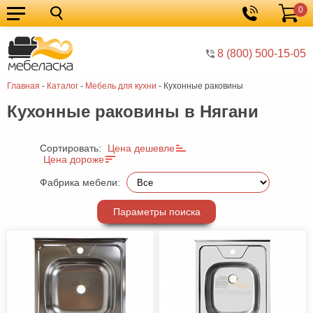
0
Кухонные
Корзина
гарнитуры
Мебель
8 (800) 500-15-05
для
Мебель
Главная
-
Каталог
-
Мебель для кухни
-
Кухонные раковины
кухни
для
Кровати
Кухонные раковины в Нягани
спальни
Шкафы
Диваны
Сортировать:
Цена дешевле
Цена дороже
Мягкая
Фабрика мебели:
мебель
Детская
Параметры поиска
мебель
Мебель
в
Мебель
гостиную
для
Столы
прихожей
Комоды