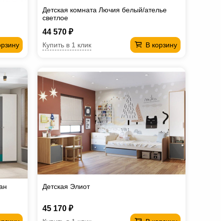
Детская комната Лючия белый/ателье
светлое
44 570 ₽
Купить в 1 клик
орзину
В корзину
ан
Детская Элиот
45 170 ₽