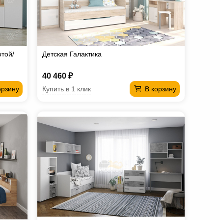
той/
Детская Галактика
40 460 ₽
Купить в 1 клик
орзину
В корзину