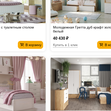
 с туалетным столом
Молодежная Гретта дуб крафт золо
белый
40 430 ₽
Купить в 1 клик
В корзину
В к