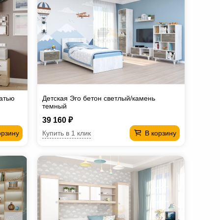
чатью
Детская Эго бетон светлый/камень
темный
39 160 ₽
Купить в 1 клик
орзину
В корзину