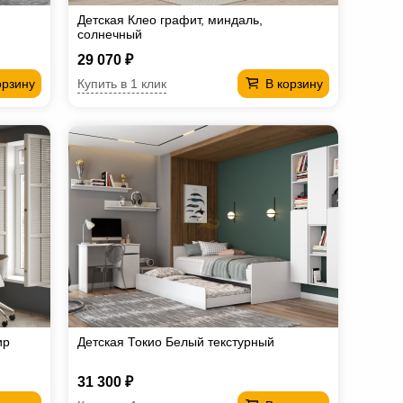
Детская Клео графит, миндаль,
солнечный
29 070 ₽
Купить в 1 клик
орзину
В корзину
ир
Детская Токио Белый текстурный
31 300 ₽