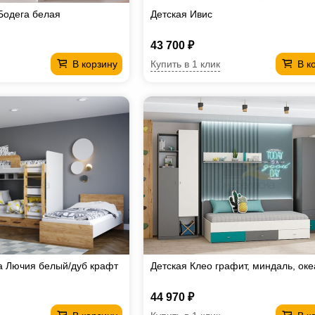
Бодега белая
Детская Ивис
43 700 ₽
Купить в 1 клик
В корзину
В к
а Лючия белый/дуб крафт
Детская Клео графит, миндаль, оке
44 970 ₽