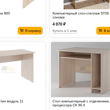
на 800
Компьютерный стол-стеллаж ST05
сонома
4 070 ₽
Купить в 1 клик
В корзину
В к
тин модуль 11
Стол компьютерный с отделением
процессора СК 96.4