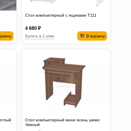
Стол компьютерный с ящиками T111
4 680 ₽
Купить в 1 клик
орзину
В корзину
ветлый
Стол компьютерный мини ясень шимо
тёмный