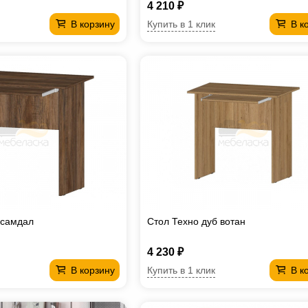
4 210 ₽
Купить в 1 клик
В корзину
В к
 самдал
Стол Техно дуб вотан
4 230 ₽
Купить в 1 клик
В корзину
В к