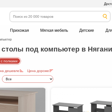
Дост
Прихожая
Мягкая мебель
Детские
Дл
омпьютер
столы под компьютер в Няган
с полками
на дешевле
Цена дороже