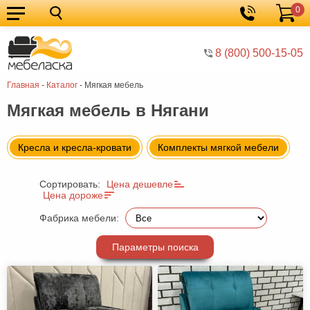
0
Кухонные
Корзина
гарнитуры
Мебель
8 (800) 500-15-05
для
Мебель
Главная
-
Каталог
-
Мягкая мебель
кухни
для
Кровати
Мягкая мебель в Нягани
спальни
Шкафы
Диваны
Кресла и кресла-кровати
Комплекты мягкой мебели
Мягкая
Сортировать:
Цена дешевле
мебель
Детская
Цена дороже
мебель
Мебель
Фабрика мебели:
в
Мебель
Параметры поиска
гостиную
для
Столы
прихожей
Комоды