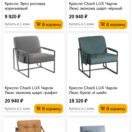
Кресло Эрго рогожка
Кресло Charli LUX Чарли
коричневый
Люкс экокожа шарп чёрный
9 920 ₽
20 940 ₽
В корзину
В корзину
Купить в 1 клик
Купить в 1 клик
Кресло Charli LUX Чарли
Кресло Charli LUX Чарли
Люкс экокожа шарп графит
Люкс букле vt шейп
изумрудный
20 940 ₽
18 320 ₽
В корзину
В корзину
Купить в 1 клик
Купить в 1 клик