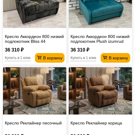
Офисная
мебель
Столы
под
Мебель
компьютер
для
Мебель
Кресло Аккордеон 800 низкий
Кресло Аккордеон 800 низкий
подлокотник Вliss 44
подлокотник Plush izumrud
ванной
трансформер
Матрасы
36 310 ₽
36 310 ₽
Кресла-
В корзину
В корзину
Купить в 1 клик
Купить в 1 клик
мешки
Мебель
из
Садовая
ротанга
мебель
Косметологическое
оборудование
Кресло Реклайнер песочный
Кресло Реклайнер корица