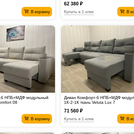
62 380 ₽
Купить в 1 клик
В корзину
В к
-6 НПБ+МДФ модульный
Диван Комфорт-6 НПБ+МДФ моду
omfort 08
1К-2-1К ткань Veluta Lux 7
71 560 ₽
Купить в 1 клик
В корзину
В к