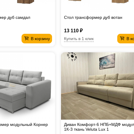
мер дуб самдал
Стол трансформер дуб вотан
13 110 ₽
Купить в 1 клик
В корзину
В к
рмер модульный Корнер
Диван Комфорт-6 НПБ+МДФ моду
1К-3 ткань Veluta Lux 1