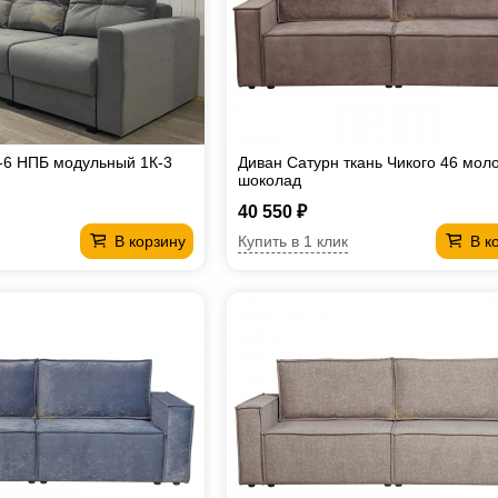
-6 НПБ модульный 1К-3
Диван Сатурн ткань Чикого 46 мол
шоколад
40 550 ₽
Купить в 1 клик
В корзину
В к