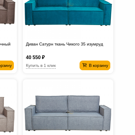
очный
Диван Сатурн ткань Чикого 35 изумруд
40 550 ₽
Купить в 1 клик
орзину
В корзину