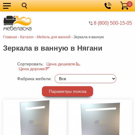
0
Кухонные
Корзина
гарнитуры
Мебель
8 (800) 500-15-05
для
Мебель
Главная
-
Каталог
-
Мебель для ванной
-
Зеркала в ванную
кухни
для
Кровати
Зеркала в ванную в Нягани
спальни
Шкафы
Диваны
Сортировать:
Цена дешевле
Цена дороже
Мягкая
Фабрика мебели:
мебель
Детская
Параметры поиска
мебель
Мебель
в
Мебель
гостиную
для
Столы
прихожей
Комоды