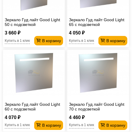
Офисная
мебель
Столы
Зеркало Гуд лайт Good Light
Зеркало Гуд лайт Good Light
под
Мебель
50 с подсветкой
65 с подсветкой
компьютер
для
Мебель
3 660 ₽
4 050 ₽
В корзину
В корзину
Купить в 1 клик
Купить в 1 клик
ванной
трансформер
Матрасы
Кресла-
мешки
Мебель
из
Садовая
ротанга
мебель
Косметологическое
оборудование
Зеркало Гуд лайт Good Light
Зеркало Гуд лайт Good Light
60 с подсветкой
70 с подсветкой
4 070 ₽
4 460 ₽
В корзину
В корзину
Купить в 1 клик
Купить в 1 клик