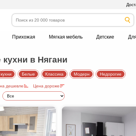
Дост
Прихожая
Мягкая мебель
Детские
Дл
 кухни в Нягани
 кухни
Белые
Классика
Модерн
Недорогие
на дешевле
Цена дороже