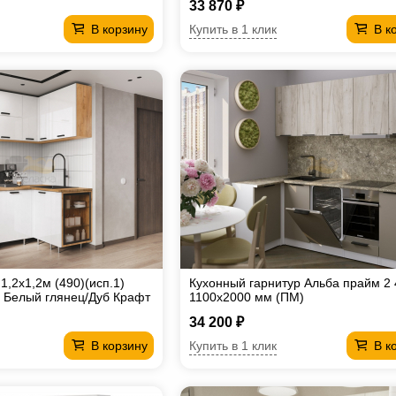
33 870 ₽
Купить в 1 клик
В корзину
В к
,2х1,2м (490)(исп.1)
Кухонный гарнитур Альба прайм 2
 Белый глянец/Дуб Крафт
1100х2000 мм (ПМ)
34 200 ₽
Купить в 1 клик
В корзину
В к