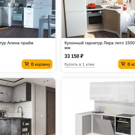
тур Алина прайм
Кухонный гарнитур Лира литл 150
мм
33 150 ₽
Купить в 1 клик
В корзину
В к