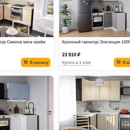
тур Симона мега прайм
Кухонный гарнитур Элеганция 100
23 910 ₽
Купить в 1 клик
В корзину
В к