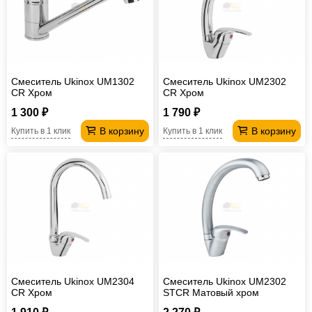
Офисная
мебель
Столы
под
Мебель
компьютер
для
Мебель
Смеситель Ukinox UM1302
Смеситель Ukinox UM2302
CR Хром
CR Хром
ванной
трансформер
Матрасы
1 300 ₽
1 790 ₽
Кресла-
В корзину
В корзину
Купить в 1 клик
Купить в 1 клик
мешки
Мебель
из
Садовая
ротанга
мебель
Косметологическое
оборудование
Смеситель Ukinox UM2304
Смеситель Ukinox UM2302
CR Хром
STCR Матовый хром