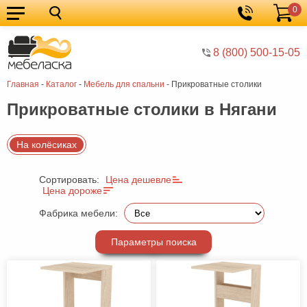
0
Кухонные
Корзина
гарнитуры
Мебель
8 (800) 500-15-05
для
Мебель
Главная
-
Каталог
-
Мебель для спальни
-
Прикроватные столики
кухни
для
Кровати
Прикроватные столики в Нягани
спальни
Шкафы
Диваны
На колёсиках
Мягкая
Сортировать:
Цена дешевле
мебель
Детская
Цена дороже
мебель
Мебель
Фабрика мебели:
в
Мебель
Параметры поиска
гостиную
для
Столы
прихожей
Комоды