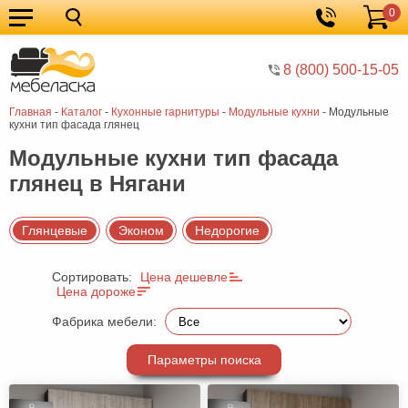
0
Кухонные
Корзина
гарнитуры
Мебель
8 (800) 500-15-05
для
Мебель
Главная
-
Каталог
-
Кухонные гарнитуры
-
Модульные кухни
-
Модульные
кухни
для
Кровати
кухни тип фасада глянец
спальни
Шкафы
Модульные кухни тип фасада
глянец в Нягани
Диваны
Мягкая
Глянцевые
Эконом
Недорогие
мебель
Детская
Сортировать:
Цена дешевле
мебель
Мебель
Цена дороже
в
Мебель
Фабрика мебели:
гостиную
для
Столы
Параметры поиска
прихожей
Комоды