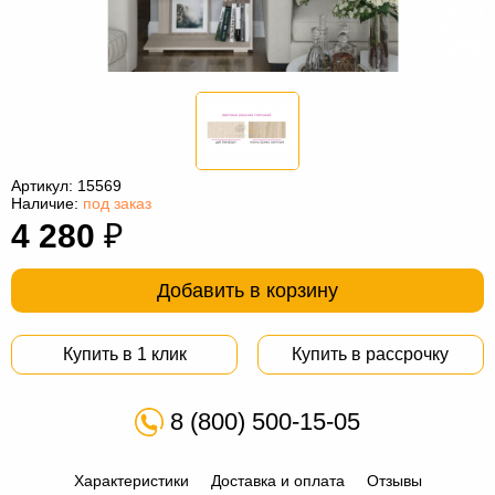
Офисная
мебель
Столы
под
Мебель
компьютер
для
Мебель
ванной
трансформер
Матрасы
Артикул:
15569
Кресла-
Наличие:
под заказ
4 280
₽
мешки
Мебель
из
Садовая
Добавить в корзину
ротанга
мебель
Косметологическое
Купить в 1 клик
Купить в рассрочку
оборудование
8 (800) 500-15-05
Характеристики
Доставка и оплата
Отзывы