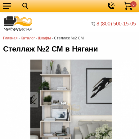
0
Кухонные
Корзина
гарнитуры
Мебель
8 (800) 500-15-05
для
Мебель
Главная
-
Каталог
-
Шкафы
-
Стеллаж №2 СМ
кухни
для
Кровати
Стеллаж №2 СМ в Нягани
спальни
Шкафы
Диваны
Мягкая
мебель
Детская
мебель
Мебель
в
Мебель
гостиную
для
Столы
прихожей
Комоды