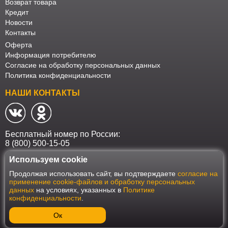
Возврат товара
Кредит
Новости
Контакты
Оферта
Информация потребителю
Согласие на обработку персональных данных
Политика конфиденциальности
НАШИ КОНТАКТЫ
Бесплатный номер по России:
8 (800) 500-15-05
Используем cookie
Наш интернет-магазин работает в соответствии с требованиями
Продолжая использовать сайт, вы подтверждаете
согласие на
Федерального закона от 27 июля 2006 года №152-ФЗ "О персональных
применение cookie-файлов и обработку персональных
данных". Оформить заказ на сайте Мебеласка возможно только при
данных
на условиях, указанных в
Политике
наличии согласия на обработку Ваших персональных данных. Для
конфиденциальности
.
улучшения работы сайта и его взаимодействия с пользователями мы
используем файлы cookie. Продолжая пользоваться сайтом, вы
соглашаетесь с использованием cookie.
Ок