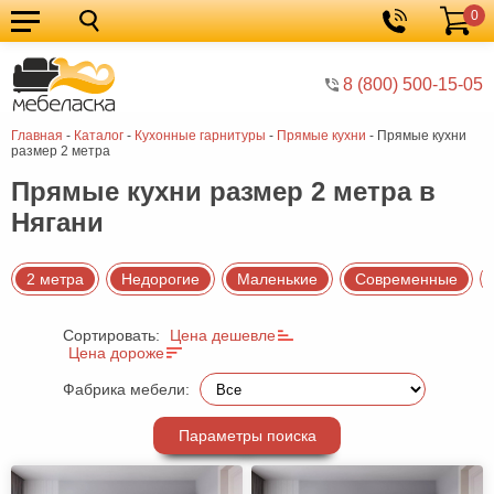
0
Кухонные
Корзина
гарнитуры
Мебель
8 (800) 500-15-05
для
Мебель
Главная
-
Каталог
-
Кухонные гарнитуры
-
Прямые кухни
-
Прямые кухни
кухни
для
Кровати
размер 2 метра
спальни
Шкафы
Прямые кухни размер 2 метра в
Нягани
Диваны
Мягкая
2 метра
Недорогие
Маленькие
Современные
мебель
Детская
Сортировать:
Цена дешевле
мебель
Мебель
Цена дороже
в
Мебель
Фабрика мебели:
гостиную
для
Столы
Параметры поиска
прихожей
Комоды