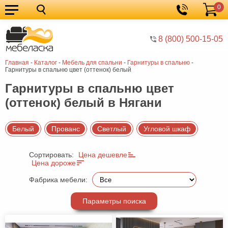
0
Кухонные
Корзина
гарнитуры
Мебель
8 (800) 500-15-05
для
Мебель
Главная
-
Каталог
-
Мебель для спальни
-
Гарнитуры в спальню
-
кухни
для
Кровати
Гарнитуры в спальню цвет (оттенок) белый
спальни
Шкафы
Гарнитуры в спальню цвет
(оттенок) белый в Нягани
Диваны
Мягкая
Белый
Прованс
Светлый
Угловой шкаф
мебель
Детская
Сортировать:
Цена дешевле
мебель
Мебель
Цена дороже
в
Мебель
Фабрика мебели:
гостиную
для
Столы
Параметры поиска
прихожей
Комоды