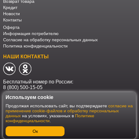
Возврат товара
Кредит
Новости
Контакты
Оферта
Информация потребителю
Согласие на обработку персональных данных
Политика конфиденциальности
НАШИ КОНТАКТЫ
Бесплатный номер по России:
8 (800) 500-15-05
Используем cookie
Наш интернет-магазин работает в соответствии с требованиями
Продолжая использовать сайт, вы подтверждаете
согласие на
Федерального закона от 27 июля 2006 года №152-ФЗ "О персональных
применение cookie-файлов и обработку персональных
данных". Оформить заказ на сайте Мебеласка возможно только при
данных
на условиях, указанных в
Политике
наличии согласия на обработку Ваших персональных данных. Для
конфиденциальности
.
улучшения работы сайта и его взаимодействия с пользователями мы
используем файлы cookie. Продолжая пользоваться сайтом, вы
соглашаетесь с использованием cookie.
Ок