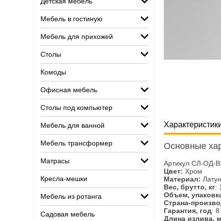
Детская мебель
Мебель в гостиную
Мебель для прихожей
Столы
Комоды
Офисная мебель
Столы под компьютер
Характеристик
Мебель для ванной
Мебель трансформер
Основные хар
Матрасы
Артикул СЛ-ОД-В
Цвет:
Хром
Кресла-мешки
Материал:
Лату
Вес, брутто, кг
: 
Объем, упаковка,
Мебель из ротанга
Страна-произво
Гарантия, год
: 8
Садовая мебель
Длина излива, 