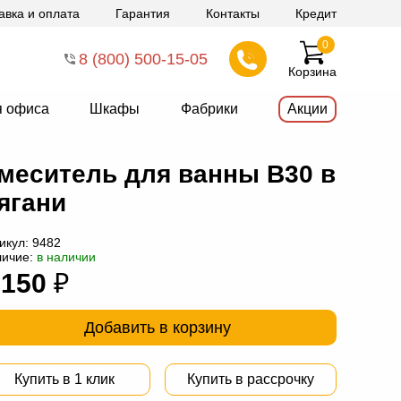
авка и оплата
Гарантия
Контакты
Кредит
0
8 (800) 500-15-05
Корзина
я офиса
Шкафы
Фабрики
Акции
меситель для ванны В30 в
ягани
икул:
9482
личие:
в наличии
 150
₽
Добавить в корзину
Купить в 1 клик
Купить в рассрочку