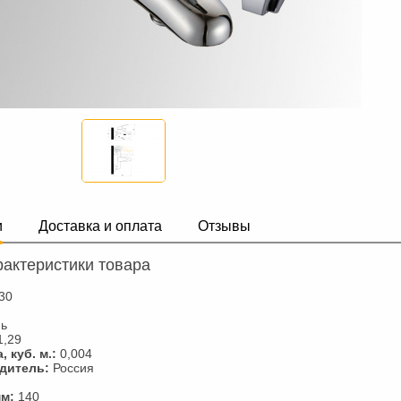
и
Доставка и оплата
Отзывы
актеристики товара
30
нь
1,29
 куб. м.:
0,004
дитель:
Россия
мм:
140