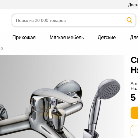
Дост
Прихожая
Мягкая мебель
Детские
Дл
30
С
Н
Арт
На
5