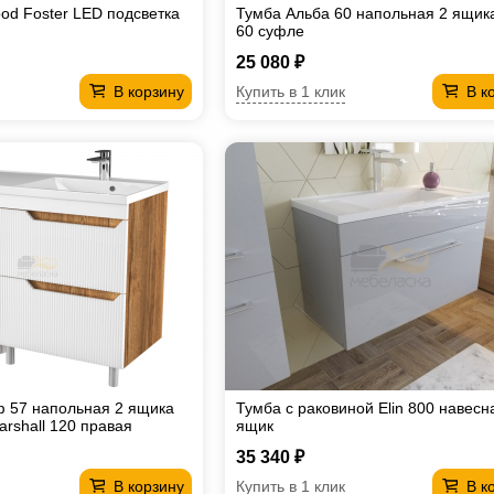
od Foster LED подсветка
Тумба Альба 60 напольная 2 ящик
60 суфле
25 080 ₽
Купить в 1 клик
В корзину
В к
 57 напольная 2 ящика
Тумба с раковиной Elin 800 навесн
rshall 120 правая
ящик
35 340 ₽
Купить в 1 клик
В корзину
В к