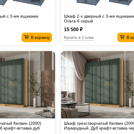
ый с 3-мя ящиками
Шкаф 2-х дверный с 3-мя ящиками
Ольга-6 серый
15 500 ₽
Купить в 1 клик
В корзину
В к
чатый Келвин (2000)
Шкаф трехстворчатый Келвин (200
б крафт-вставка дуб
Изумрудный, Дуб крафт-вставка че