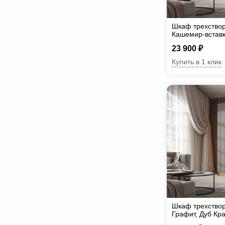
Шкаф трехствор
Кашемир-вставк
23 900 ₽
Купить в 1 клик
Шкаф трехствор
Графит, Дуб Кр