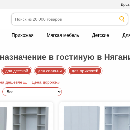
Дост
Прихожая
Мягкая мебель
Детские
Дл
азначение в гостиную в Няган
для детской
для спальни
для прихожей
на дешевле
Цена дороже