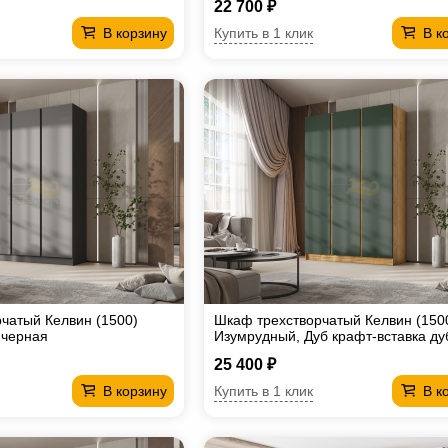
22 700 ₽
Купить в 1 клик
В корзину
В к
чатый Келвин (1500)
Шкаф трехстворчатый Келвин (150
 черная
Изумрудный, Дуб крафт-вставка ду
крафт
25 400 ₽
Купить в 1 клик
В корзину
В к