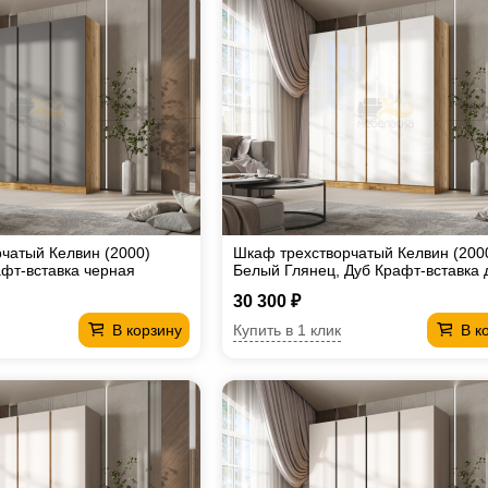
чатый Келвин (2000)
Шкаф трехстворчатый Келвин (200
афт-вставка черная
Белый Глянец, Дуб Крафт-вставка 
крафт
30 300 ₽
Купить в 1 клик
В корзину
В к