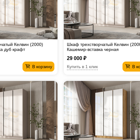
чатый Келвин (2000)
Шкаф трехстворчатый Келвин (200
а дуб крафт
Кашемир-вставка черная
29 000 ₽
Купить в 1 клик
В корзину
В к