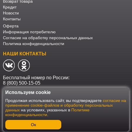
Возврат товара
Кредит
Новости
Контакты
Оферта
Информация потребителю
Согласие на обработку персональных данных
Политика конфиденциальности
НАШИ КОНТАКТЫ
Бесплатный номер по России:
8 (800) 500-15-05
Используем cookie
Наш интернет-магазин работает в соответствии с требованиями
Продолжая использовать сайт, вы подтверждаете
согласие на
Федерального закона от 27 июля 2006 года №152-ФЗ "О персональных
применение cookie-файлов и обработку персональных
данных". Оформить заказ на сайте Мебеласка возможно только при
данных
на условиях, указанных в
Политике
наличии согласия на обработку Ваших персональных данных. Для
конфиденциальности
.
улучшения работы сайта и его взаимодействия с пользователями мы
используем файлы cookie. Продолжая пользоваться сайтом, вы
соглашаетесь с использованием cookie.
Ок