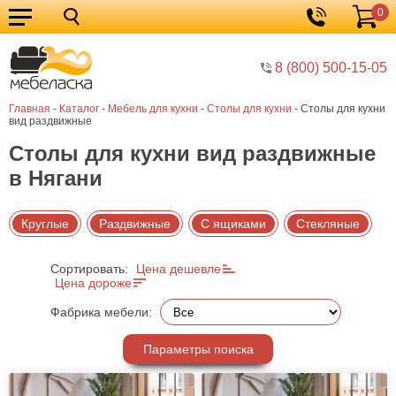
0
Кухонные
Корзина
гарнитуры
Мебель
8 (800) 500-15-05
для
Мебель
Главная
-
Каталог
-
Мебель для кухни
-
Cтолы для кухни
-
Cтолы для кухни
кухни
для
Кровати
вид раздвижные
спальни
Шкафы
Cтолы для кухни вид раздвижные
в Нягани
Диваны
Мягкая
Круглые
Раздвижные
С ящиками
Стекляные
мебель
Детская
Сортировать:
Цена дешевле
мебель
Мебель
Цена дороже
в
Мебель
Фабрика мебели:
гостиную
для
Столы
Параметры поиска
прихожей
Комоды