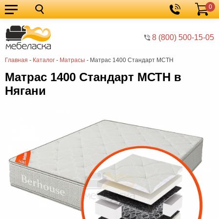
0
Кухонные
Корзина
гарнитуры
Мебель
8 (800) 500-15-05
для
Мебель
Главная
-
Каталог
-
Матрасы
-
Матрас 1400 Стандарт МСТН
кухни
для
Кровати
Матрас 1400 Стандарт МСТН в
спальни
Шкафы
Нягани
Диваны
Мягкая
мебель
Детская
мебель
Мебель
в
Мебель
гостиную
для
Столы
прихожей
Комоды