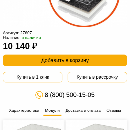
Офисная
мебель
Столы
под
Мебель
компьютер
для
Мебель
Артикул:
27607
Наличие:
в наличии
ванной
трансформер
Матрасы
10 140
₽
Кресла-
Добавить в корзину
мешки
Мебель
из
Садовая
Купить в 1 клик
Купить в рассрочку
ротанга
мебель
Косметологическое
8 (800) 500-15-05
оборудование
Характеристики
Модули
Доставка и оплата
Отзывы