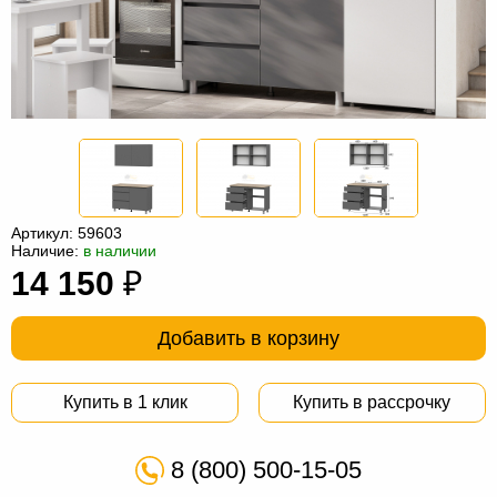
Офисная
мебель
Столы
под
Мебель
компьютер
для
Мебель
ванной
трансформер
Матрасы
Кресла-
Артикул:
59603
мешки
Мебель
Наличие:
в наличии
14 150
₽
из
Садовая
ротанга
мебель
Косметологическое
Добавить в корзину
оборудование
Купить в 1 клик
Купить в рассрочку
8 (800) 500-15-05