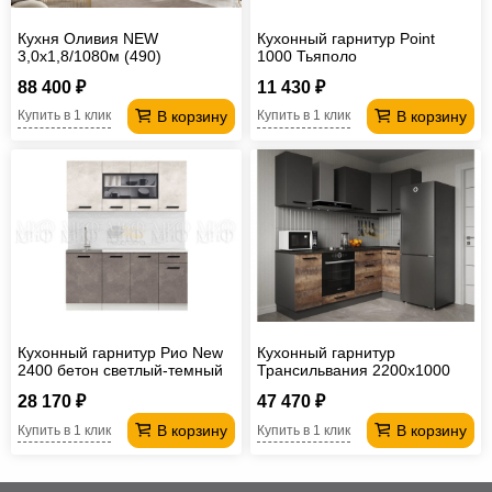
Кухня Оливия NEW
Кухонный гарнитур Point
3,0х1,8/1080м (490)
1000 Тьяполо
Компоновка №1 Шарли
88 400 ₽
11 430 ₽
Pink,Белый
В корзину
В корзину
Купить в 1 клик
Купить в 1 клик
Кухонный гарнитур Рио New
Кухонный гарнитур
2400 бетон светлый-темный
Трансильвания 2200х1000
28 170 ₽
47 470 ₽
В корзину
В корзину
Купить в 1 клик
Купить в 1 клик