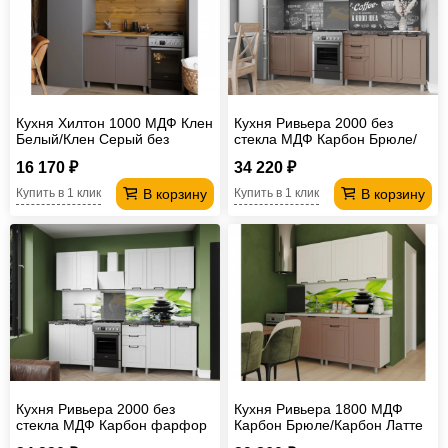
Кухня Хилтон 1000 МДФ Клен
Кухня Ривьера 2000 без
Белый/Клен Серый без
стекла МДФ Карбон Брюле/
столешницы
Карбон Латте без
16 170 ₽
34 220 ₽
столешницы
В корзину
В корзину
Купить в 1 клик
Купить в 1 клик
Кухня Ривьера 2000 без
Кухня Ривьера 1800 МДФ
стекла МДФ Карбон фарфор
Карбон Брюле/Карбон Латте
без столешницы
без столешницы