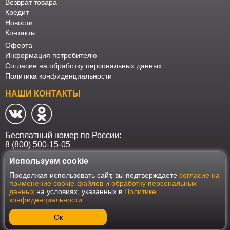
Возврат товара
Кредит
Новости
Контакты
Оферта
Информация потребителю
Согласие на обработку персональных данных
Политика конфиденциальности
НАШИ КОНТАКТЫ
Бесплатный номер по России:
8 (800) 500-15-05
Используем cookie
Наш интернет-магазин работает в соответствии с требованиями
Продолжая использовать сайт, вы подтверждаете
согласие на
Федерального закона от 27 июля 2006 года №152-ФЗ "О персональных
применение cookie-файлов и обработку персональных
данных". Оформить заказ на сайте Мебеласка возможно только при
данных
на условиях, указанных в
Политике
наличии согласия на обработку Ваших персональных данных. Для
конфиденциальности
.
улучшения работы сайта и его взаимодействия с пользователями мы
используем файлы cookie. Продолжая пользоваться сайтом, вы
соглашаетесь с использованием cookie.
Ок