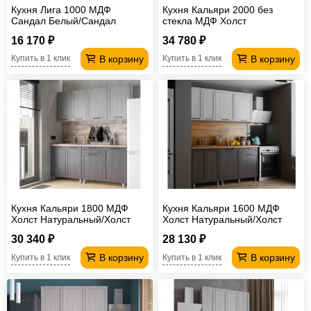
Кухня Лига 1000 МДФ
Кухня Кальяри 2000 без
Сандал Белый/Сандал
стекла МДФ Холст
Серый без столешницы
Натуральный/Холст Грей без
16 170 ₽
34 780 ₽
столешницы
В корзину
В корзину
Купить в 1 клик
Купить в 1 клик
Кухня Кальяри 1800 МДФ
Кухня Кальяри 1600 МДФ
Холст Натуральный/Холст
Холст Натуральный/Холст
Грей без столешницы
Грей без столешницы
30 340 ₽
28 130 ₽
В корзину
В корзину
Купить в 1 клик
Купить в 1 клик