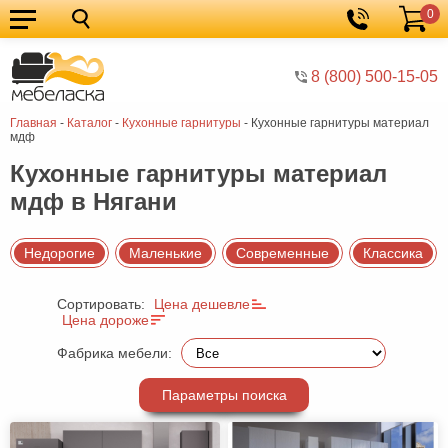
0
Кухонные
Корзина
гарнитуры
Мебель
8 (800) 500-15-05
для
Мебель
Главная
-
Каталог
-
Кухонные гарнитуры
-
Кухонные гарнитуры материал
кухни
для
Кровати
мдф
спальни
Шкафы
Кухонные гарнитуры материал
мдф в Нягани
Диваны
Мягкая
Недорогие
Маленькие
Современные
Классика
мебель
Детская
Сортировать:
Цена дешевле
мебель
Мебель
Цена дороже
в
Мебель
Фабрика мебели:
гостиную
для
Столы
Параметры поиска
прихожей
Комоды