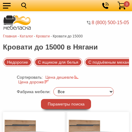
0
Кухонные
Корзина
гарнитуры
Мебель
8 (800) 500-15-05
для
Мебель
Главная
-
Каталог
-
Кровати
-
Кровати до 15000
кухни
для
Кровати
Кровати до 15000 в Нягани
спальни
Шкафы
Диваны
Недорогие
С ящиком для белья
С подъёмным механи
Мягкая
Сортировать:
Цена дешевле
мебель
Детская
Цена дороже
мебель
Мебель
Фабрика мебели:
в
Мебель
Параметры поиска
гостиную
для
Столы
прихожей
Комоды