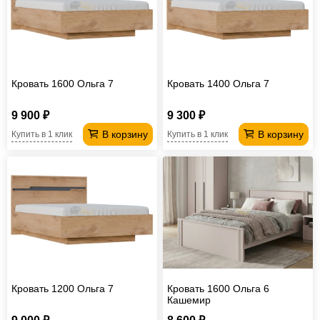
Офисная
мебель
Столы
под
Мебель
компьютер
для
Мебель
Кровать 1600 Ольга 7
Кровать 1400 Ольга 7
ванной
трансформер
Матрасы
9 900 ₽
9 300 ₽
Кресла-
В корзину
В корзину
Купить в 1 клик
Купить в 1 клик
мешки
Мебель
из
Садовая
ротанга
мебель
Косметологическое
оборудование
Кровать 1200 Ольга 7
Кровать 1600 Ольга 6
Кашемир