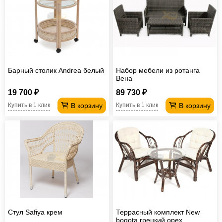
Барный столик Andrea белый
Набор мебели из ротанга
Вена
19 700 ₽
89 730 ₽
В корзину
В корзину
Купить в 1 клик
Купить в 1 клик
Стул Safiya крем
Террасный комплект New
bogota грецкий орех