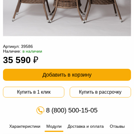
Офисная
мебель
Столы
под
Мебель
компьютер
для
Мебель
ванной
трансформер
Матрасы
Артикул:
39586
Наличие:
в наличии
Кресла-
35 590
₽
мешки
Мебель
Добавить в корзину
из
Садовая
ротанга
мебель
Косметологическое
Купить в 1 клик
Купить в рассрочку
оборудование
8 (800) 500-15-05
Характеристики
Модули
Доставка и оплата
Отзывы