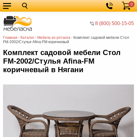
0
Кухонные
Корзина
гарнитуры
Мебель
8 (800) 500-15-05
для
Мебель
Главная
-
Каталог
-
Мебель из ротанга
-
Комплект садовой мебели Стол
кухни
для
Кровати
FM-2002/Стулья Afina-FM коричневый
спальни
Шкафы
Комплект садовой мебели Стол
FM-2002/Стулья Afina-FM
Диваны
коричневый в Нягани
Мягкая
мебель
Детская
мебель
Мебель
в
Мебель
гостиную
для
Столы
прихожей
Комоды