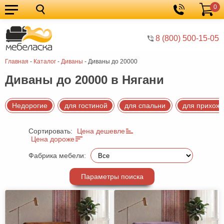
0
Кухонные
Корзина
гарнитуры
Мебель
8 (800) 500-15-05
для
Мебель
Главная
-
Каталог
-
Диваны
-
Диваны до 20000
кухни
для
Кровати
Диваны до 20000 в Нягани
спальни
Шкафы
Диваны
Недорогие
для гостиной
для спальни
для прихож
Мягкая
Сортировать:
Цена дешевле
мебель
Детская
Цена дороже
мебель
Мебель
Фабрика мебели:
в
Мебель
Параметры поиска
гостиную
для
Столы
прихожей
Комоды