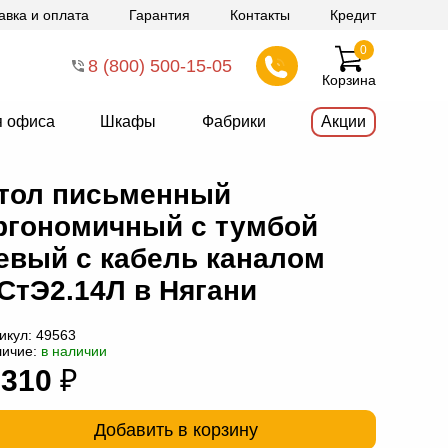
авка и оплата
Гарантия
Контакты
Кредит
0
8 (800) 500-15-05
Корзина
я офиса
Шкафы
Фабрики
Акции
тол письменный
ргономичный с тумбой
евый с кабель каналом
СтЭ2.14Л в Нягани
икул:
49563
личие:
в наличии
 310
₽
Добавить в корзину