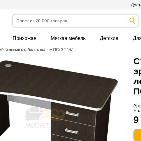
Дост
Прихожая
Мягкая мебель
Детские
Дл
мбой левый с кабель каналом ПСтЭ2.14Л
С
э
л
П
Арт
На
9