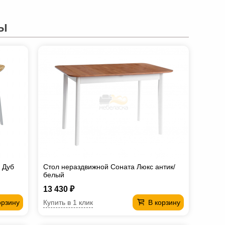
Ы
 Дуб
Стол нераздвижной Соната Люкс антик/
белый
13 430 ₽
Купить в 1 клик
орзину
В корзину