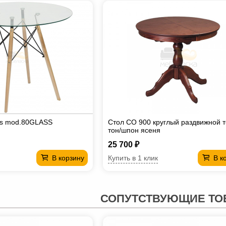
ss mod.80GLASS
Стол СО 900 круглый раздвижной 
тон/шпон ясеня
25 700 ₽
Купить в 1 клик
В корзину
В к
СОПУТСТВУЮЩИЕ ТО