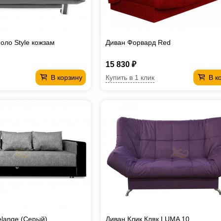
оло Style кожзам
Диван Форвард Red
15 830 ₽
Купить в 1 клик
В корзину
В к
lange (Серый)
Диван Клик Кляк LUMA 10