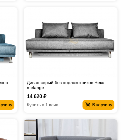
иков
Диван серый без подлокотников Некст
melange
14 620 ₽
Купить в 1 клик
орзину
В корзину