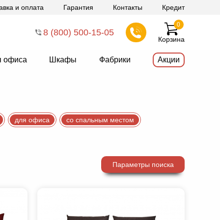
авка и оплата
Гарантия
Контакты
Кредит
0
8 (800) 500-15-05
Корзина
я офиса
Шкафы
Фабрики
Акции
для офиса
со спальным местом
Параметры поиска