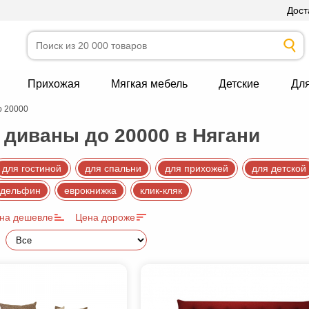
Дост
Прихожая
Мягкая мебель
Детские
Дл
о 20000
диваны до 20000 в Нягани
для гостиной
для спальни
для прихожей
для детской
дельфин
еврокнижка
клик-кляк
на дешевле
Цена дороже