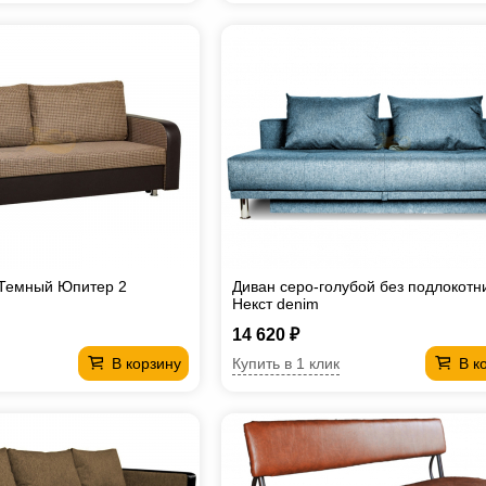
 Темный Юпитер 2
Диван серо-голубой без подлокотн
Некст denim
14 620 ₽
Купить в 1 клик
В корзину
В к